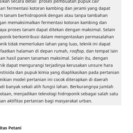
sikan secara detail proses pembuatan pupuk cair
dari fermentasi kotoran kambing dan jerami yang dapat
tem tanam berhidroponik dengan atau tanpa tambahan
ngan memaksimalkan fermentasi kotoran kambing dan
biaya proses tanam dapat ditekan dengan maksimal. Selain
roponik berkontribusi dalam mengentaskan permasalahan
onik tidak memerlukan lahan yang luas, teknik ini dapat
faatkan halaman di depan rumah,
rooftop
, dan tempat lain
gan hasil panen tanaman maksimal. Selain itu, dengan
nik dapat mengurangi terjadinya kerusakan unsure hara
estisida dan pupuk kimia yang diaplikasikan pada pertanian
ikian model pertanian ini cocok diterapkan di daerah
adi banyak sekali alih fungsi lahan. Berkurangnya jumlah
otaan, menjadikan teknologi hidroponik sebagai salah satu
an aktifitas pertanian bagi masyarakat urban.
tas Petani