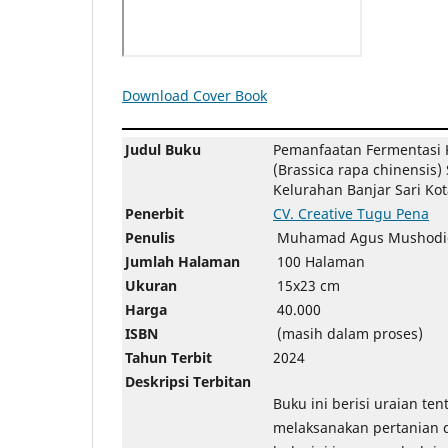
Download Cover Book
Judul Buku
Pemanfaatan Fermentasi K
(Brassica rapa chinensis
Kelurahan Banjar Sari Ko
Penerbit
CV. Creative Tugu Pena
Penulis
Muhamad Agus Mushodiq
Jumlah Halaman
100 Halaman
Ukuran
15x23 cm
Harga
40.000
ISBN
(masih dalam proses)
Tahun Terbit
2024
Deskripsi Terbitan
Buku ini berisi uraian te
melaksanakan pertanian d