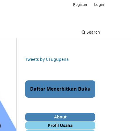
Register
Login
Search
Tweets by CTugupena
Daftar Menerbitkan Buku
About
Profil Usaha