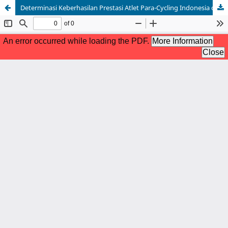
Determinasi Keberhasilan Prestasi Atlet Para-Cycling Indonesia dalam Perspektif Integrasi LTAD pada Asian Para Games Hangzhou 2023