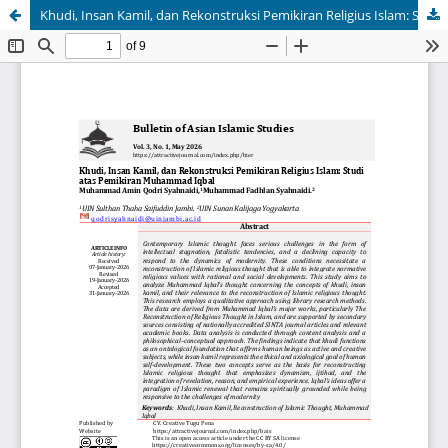
Khudi, Insan Kamil, dan Rekonstruksi Pemikiran Religius Islam: Studi atas Pemikiran Muhammad Iqbal