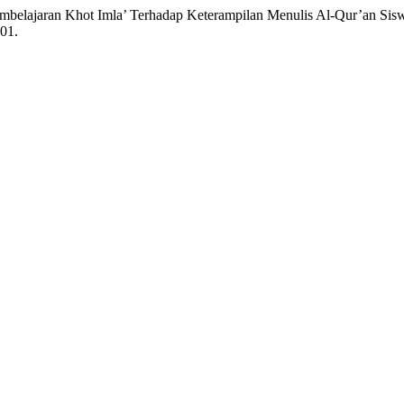
 Pembelajaran Khot Imla’ Terhadap Keterampilan Menulis Al-Qur’an S
101.