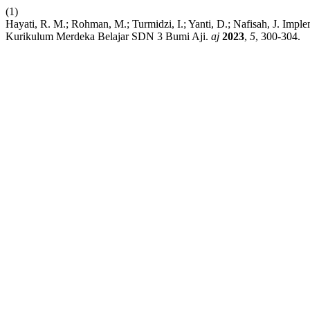
(1)
Hayati, R. M.; Rohman, M.; Turmidzi, I.; Yanti, D.; Nafisah, J. Impl
Kurikulum Merdeka Belajar SDN 3 Bumi Aji.
aj
2023
,
5
, 300-304.